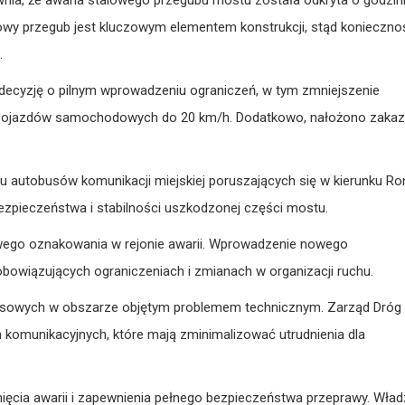
owy przegub jest kluczowym elementem konstrukcji, stąd konieczno
.
ł decyzję o pilnym wprowadzeniu ograniczeń, w tym zmniejszenie
 pojazdów samochodowych do 20 km/h. Dodatkowo, nałożono zakaz
hu autobusów komunikacji miejskiej poruszających się w kierunku R
bezpieczeństwa i stabilności uszkodzonej części mostu.
ego oznakowania w rejonie awarii. Wprowadzenie nowego
owiązujących ograniczeniach i zmianach w organizacji ruchu.
sowych w obszarze objętym problemem technicznym. Zarząd Dróg
komunikacyjnych, które mają zminimalizować utrudnienia dla
ięcia awarii i zapewnienia pełnego bezpieczeństwa przeprawy. Wła