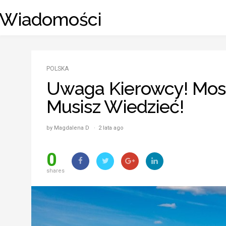
Skip
_ Wiadomości
to
content
POLSKA
Uwaga Kierowcy! Most
Musisz Wiedzieć!
by Magdalena D · 2 lata ago
0
shares