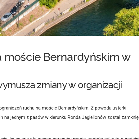
a moście Bernardyńskim w
wymusza zmiany w organizacji
graniczeń ruchu na moście Bernardyńskim. Z powodu usterki
h na jednym z pasów w kierunku Ronda Jagiellonów został zamknię
nia, że awaria stalowego przegubu mostu została odkryta o godzin