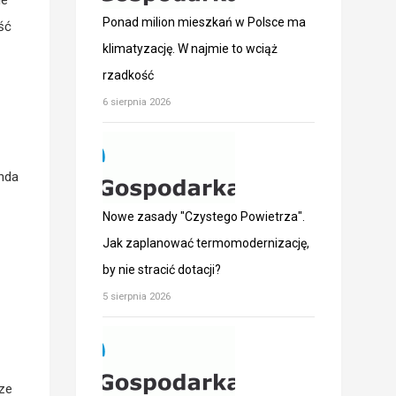
Ponad milion mieszkań w Polsce ma
ść
klimatyzację. W najmie to wciąż
rzadkość
6 sierpnia 2026
onda
Nowe zasady "Czystego Powietrza".
Jak zaplanować termomodernizację,
by nie stracić dotacji?
5 sierpnia 2026
dze