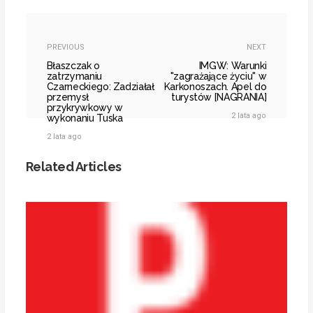
PREVIOUS
NEXT
Błaszczak o
IMGW: Warunki
zatrzymaniu
"zagrażające życiu" w
Czarneckiego: Zadziałał
Karkonoszach. Apel do
przemysł
turystów [NAGRANIA]
przykrywkowy w
2 lata ago
wykonaniu Tuska
2 lata ago
Related Articles