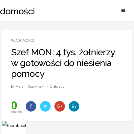
Skip
adomości
to
content
WIADOMOŚCI
Szef MON: 4 tys. żołnierzy
w gotowości do niesienia
pomocy
by Marcin Grzywinski · 2 lata ago
0
shares