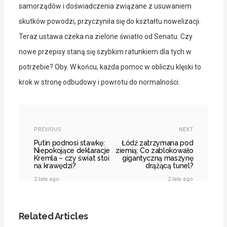
samorządów i doświadczenia związane z usuwaniem
skutków powodzi, przyczyniła się do kształtu nowelizacji.
Teraz ustawa czeka na zielone światło od Senatu. Czy
nowe przepisy staną się szybkim ratunkiem dla tych w
potrzebie? Oby. W końcu, każda pomoc w obliczu klęski to
krok w stronę odbudowy i powrotu do normalności.
PREVIOUS
NEXT
Putin podnosi stawkę:
Łódź zatrzymana pod
Niepokojące deklaracje
ziemią: Co zablokowało
Kremla – czy świat stoi
gigantyczną maszynę
na krawędzi?
drążącą tunel?
2 lata ago
2 lata ago
Related Articles