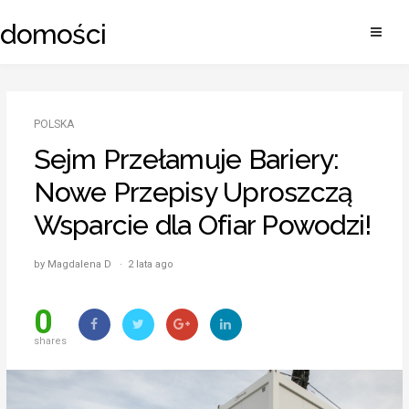
Skip
adomości
to
content
POLSKA
Sejm Przełamuje Bariery:
Nowe Przepisy Uproszczą
Wsparcie dla Ofiar Powodzi!
by Magdalena D · 2 lata ago
0
shares