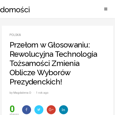
Skip
adomości
to
content
POLSKA
Przełom w Głosowaniu:
Rewolucyjna Technologia
Tożsamości Zmienia
Oblicze Wyborów
Prezydenckich!
by Magdalena D · 1 rok ago
0
shares