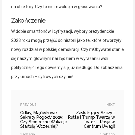
na obie tury. Czy to nie rewolucja w głosowaniu?
Zakończenie
W dobie smartfonów i cyfryzacji, wybory prezydenckie
2023 roku mogą przejść do historii jako te, które otworzyły
nowy rozdział w polskiej demokracji. Czy mObywatel stanie
się naszym głównym narzędziem w wyrażaniu woli
politycznej? Tego dowiemy się już niedługo. Do zobaczenia
przy urnach – cyfrowych czy nie!
PREVIOUS
NEXT
Odkryj Majówkowe
Zaskakujący Szczyt:
Sekrety Pogody 2025:
Rutte i Trump Twarzą w
Czy Słoneczne Wakacje
Twarz – Rosja w
Startują Wcześniej?
Centrum Uwagi!
1 rok ago
1 rok ago