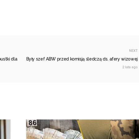
NEXT
ustki dla
​Były szef ABW przed komisją śledczą ds. afery wizowej
2 lata ago