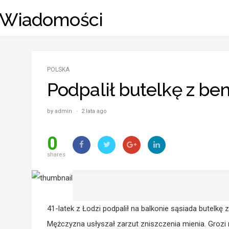
Skip
_ Wiadomości
to
content
POLSKA
Podpalił butelkę z be
by admin · 2 lata ago
0
shares
41-latek z Łodzi podpalił na balkonie sąsiada butelkę
Mężczyzna usłyszał zarzut zniszczenia mienia. Grozi 