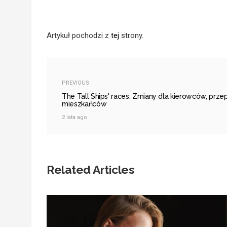
Artykuł pochodzi z
tej
strony.
PREVIOUS
The Tall Ships' races. Zmiany dla kierowców, przep
mieszkańców
2 lata ago
Related Articles