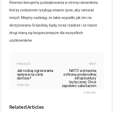
Również kierujemy podziękowania w stronę ratowników,
którzy codziennie ryzykują własne życie, aby ratować
innych. Miejmy nadzieję, że takie wypadki, jak ten na
skrzyżowaniu Grójeckiej, będą coraz rzadsze i że nasze
drogi staną się bezpieczniejsze dla wszystkich
użytkowników.
PREVIOUS
NEXT
Jak rodzaj ogrzewania
NATO wzmacnia
wpływa na ceny
ochronę podwodnej
domów?
infrastruktury
krytycznej. Chce
2 lata ago
zapobiec sabotażom
2 lata ago
Related Articles