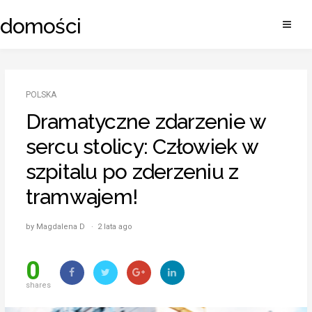
Skip
adomości
to
content
POLSKA
Dramatyczne zdarzenie w
sercu stolicy: Człowiek w
szpitalu po zderzeniu z
tramwajem!
by Magdalena D · 2 lata ago
0
shares