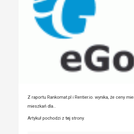
Z raportu Rankomat.pl i Rentier.io. wynika, że ceny mi
mieszkań dla…
Artykuł pochodzi z
tej
strony.