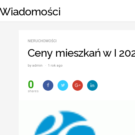
Skip
_ Wiadomości
to
content
NIERUCHOMOŚCI
Ceny mieszkań w I 202
by admin · 1 rok ago
0
shares