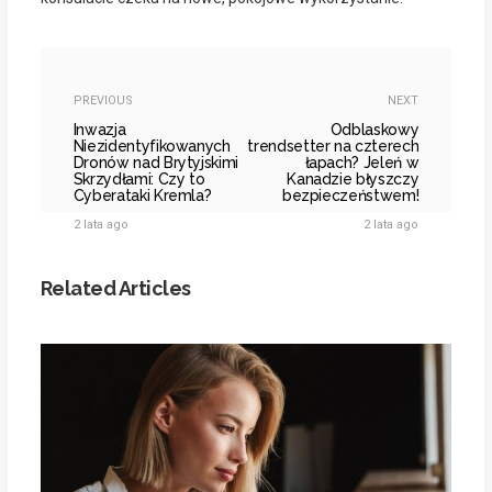
PREVIOUS
NEXT
Inwazja
Odblaskowy
Niezidentyfikowanych
trendsetter na czterech
Dronów nad Brytyjskimi
łapach? Jeleń w
Skrzydłami: Czy to
Kanadzie błyszczy
Cyberataki Kremla?
bezpieczeństwem!
2 lata ago
2 lata ago
Related Articles