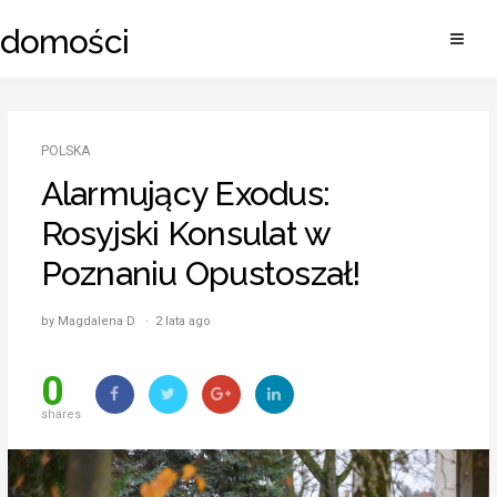
Skip
adomości
to
content
POLSKA
Alarmujący Exodus:
Rosyjski Konsulat w
Poznaniu Opustoszał!
by Magdalena D · 2 lata ago
0
shares